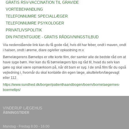
GRATIS RSV-VACCINATION TIL GRAVIDE
VORTEBEHANDLING
TELEFONNUMRE SPECIALLÆGER
TELEFONNUMRE PSYKOLOGER
PRIVATLIVSPOLITIK
DIN PATIENTGUIDE - GRATIS RÅDGIVNINGSTILBUD
Via nedenstående link kan du få gode råd, hvis dit har feber, ondt i maven, ondt
i halsen, ondt i ørerne, diare og/eller opkastning m.v.
Børnelægerens Børnetips er otte korte film, der samler alle de bedste råd om at
have syge børn. Her kan du få børnelægers tips og råd til, hvad du selv kan
gøre og skal være opmærksom på, når dit barn er syg. I de små film får du også
vejledning i, hvornår du skal kontakte din egen læge, akuttelefon/lægevagt
eller 112.
https://www.sundhed.dk/borger/patienthaandbogen/boern/bornelaegernes-
boernetips/
VINDERUP LÆGEHUS
ÅBNINGSTIDER
Mandag - Fredag 8.00 - 16.00