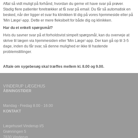
Aftal så vidt muligt på forhånd, hvordan du gerne vil have svar på prøver.
Stadig flere patienter foretrækker at få svar på email. Du får så automatisk en
besked, når der ligger et svar fra klinikken til dig på vores hjemmeside eller på
'Min Læge'-app. Dette er mere fleksibelt for både dig og klinikken.
Har du et enkelt spørgsmål?
Hvis du savner svar på et forholdsvist simpelt spørgsmål, kan du overveje at
skrive til lægen via hjemmesiden eller 'Min Læge'-app. Der kan gå op til 3-5
dage, inden du får svar, så denne mulighed er ikke til hastende
problemstillinger.
Aftale om sygebesøg skal træffes mellem kl. 8.00 og 9.00.
VINDERUP LÆGEHUS
ÅBNINGSTIDER
Mandag - Fredag 8.00 - 16.00
KONTAKT
Lægehuset Vinderup I/S
Grønningen 5
7830 Vinderup