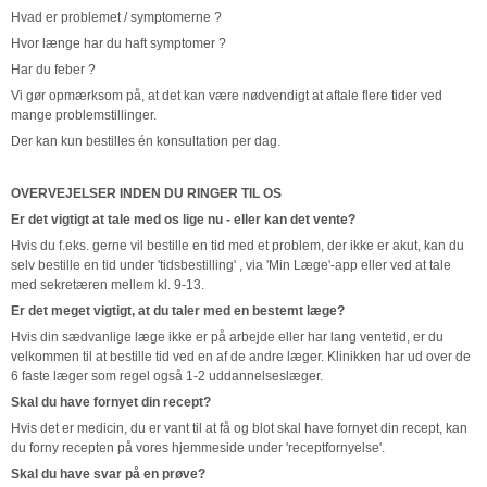
Hvad er problemet / symptomerne ?
Hvor længe har du haft symptomer ?
Har du feber ?
Vi gør opmærksom på, at det kan være nødvendigt at aftale flere tider ved
mange problemstillinger.
Der kan kun bestilles én konsultation per dag.
OVERVEJELSER INDEN DU RINGER TIL OS
Er det vigtigt at tale med os lige nu - eller kan det vente?
Hvis du f.eks. gerne vil bestille en tid med et problem, der ikke er akut, kan du
selv bestille en tid under 'tidsbestilling' , via 'Min Læge'-app eller ved at tale
med sekretæren mellem kl. 9-13.
Er det meget vigtigt, at du taler med en bestemt læge?
Hvis din sædvanlige læge ikke er på arbejde eller har lang ventetid, er du
velkommen til at bestille tid ved en af de andre læger. Klinikken har ud over de
6 faste læger som regel også 1-2 uddannelseslæger.
Skal du have fornyet din recept?
Hvis det er medicin, du er vant til at få og blot skal have fornyet din recept, kan
du forny recepten på vores hjemmeside under 'receptfornyelse'.
Skal du have svar på en prøve?